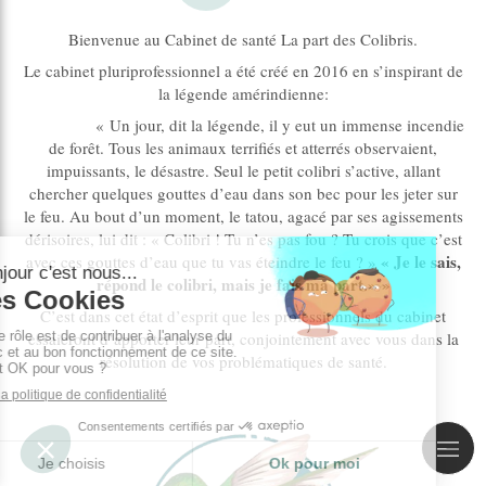
Bienvenue au Cabinet de santé La part des Colibris.
Le cabinet pluriprofessionnel a été créé en 2016 en s’inspirant de
la légende amérindienne:
« Un jour, dit la légende, il y eut un immense incendie
de forêt. Tous les animaux terrifiés et atterrés observaient,
impuissants, le désastre. Seul le petit colibri s’active, allant
chercher quelques gouttes d’eau dans son bec pour les jeter sur
le feu. Au bout d’un moment, le tatou, agacé par ses agissements
dérisoires, lui dit : « Colibri ! Tu n’es pas fou ? Tu crois que c’est
« Je le sais,
avec ces gouttes d’eau que tu vas éteindre le feu ? »
répond le colibri, mais je fais ma part.» »
C’est dans cet état d’esprit que les
professionnels du cabinet
essaieront d’apporter leur part, conjointement avec vous dans la
résolution de vos problématiques de santé.